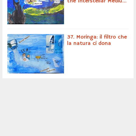
the Interstellar Medium
and the Galactic
Central Bar and Spiral
Arms with Gaia DR3 and
2MASS
37. Moringa: il filtro che
la natura ci dona