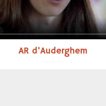
AR d'Auderghem