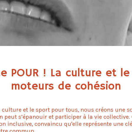
e POUR ! La culture et le
moteurs de cohésion
culture et le sport pour tous, nous créons une s
 peut s’épanouir et participer à la vie collective.
ion inclusive, convaincu qu'elle représente une cl
-être commun.