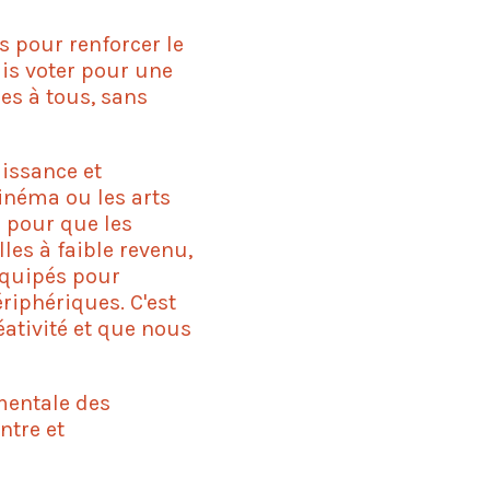
ls pour renforcer le
vais voter pour une
les à tous, sans
aissance et
cinéma ou les arts
e pour que les
les à faible revenu,
équipés pour
ériphériques. C'est
ativité et que nous
 mentale des
ntre et