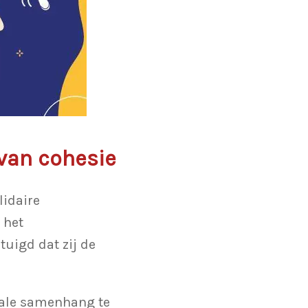
van cohesie
lidaire
 het
uigd dat zij de
ciale samenhang te