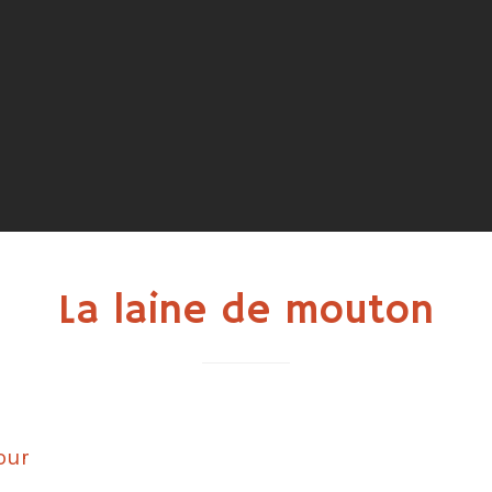
La laine de mouton
our