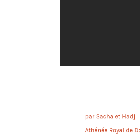
par Sacha et Hadj
Athénée Royal de D