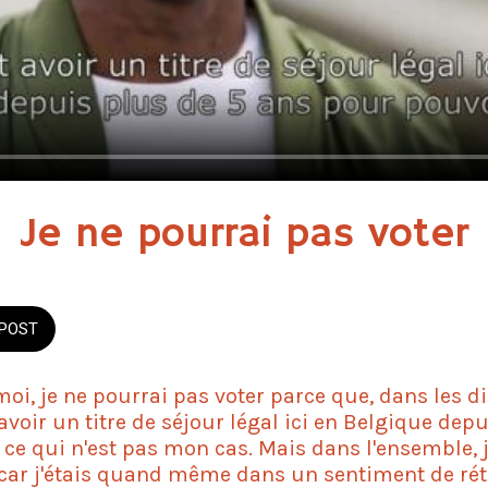
Je ne pourrai pas voter
POST
moi, je ne pourrai pas voter parce que, dans les di
 avoir un titre de séjour légal ici en Belgique dep
 ce qui n'est pas mon cas. Mais dans l'ensemble, j
 car j'étais quand même dans un sentiment de rét