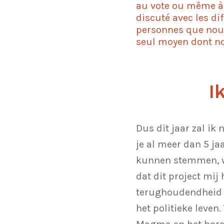
au vote ou même à l
discuté avec les di
personnes que nous 
seul moyen dont no
I
Dus dit jaar zal i
je al meer dan 5 ja
kunnen stemmen, wa
dat dit project mij
terughoudendheid t
het politieke leven