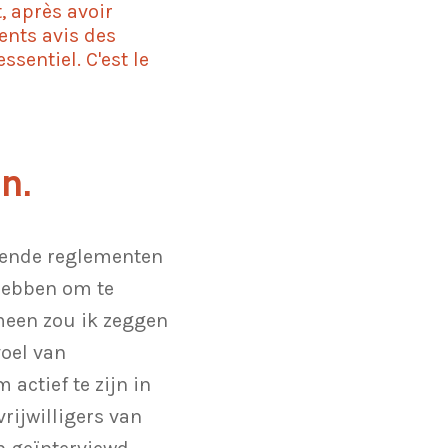
, après avoir
ents avis des
sentiel. C'est le
n.
llende reglementen
 hebben om te
meen zou ik zeggen
voel van
actief te zijn in
rijwilligers van