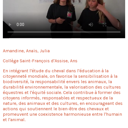
Amandine, Anaïs, Julia
Collège Saint-François d'Assise, Ans
En intégrant l'étude du cheval dans l'éducation à la
citoyenneté mondiale, on favorise la sensibilisation à la
biodiversité, la responsabilité envers les animaux, la
durabilité environnementale, la valorisation des cultures
équestres et l'équité sociale. Cela contribue à former des
citoyens informés, responsables et respectueux de la
nature, des animaux et des cultures, en encourageant des
actions qui soutiennent le bien-être des chevaux et
promeuvent une coexistence harmonieuse entre l'humain
et l'animal.