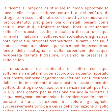
La ricerca si propone di studiare in modo approfondito
l’uso delle acque solfuree naturali e del solfuro di
idrogeno in esse contenuto, con l’obiettivo di misurare il
loro contenuto, precipitare ioni di metalli pesanti come
solfuri insolubili, eliminare radicali liberi e recuperare
zolfo. Per questo studio è stata utilizzata un’acqua
minerale naturale solfureo-solfato-calcio-magnesiaca,
nota per le sue proprietà terapeutiche. Durante l’analisi, è
stata osservata una piccola quantità di solido presente sul
fondo della bottiglia e sulla superficie dell’acqua,
recuperata tramite filtrazione, rivelando la presenza di
zolfo solido.
La misurazione del contenuto di solfuri nell’acqua
solfurea è risultata in buon accordo con quanto riportato
in etichetta, sebbene leggermente inferiore. Per il recupero
dello zolfo, inizialmente è stata testata l’ossidazione del
solfuro di idrogeno con ozono, ma senza risultati positivi.
Si è quindi optato per la reazione tra acqua solfurea e
acqua ossigenata commerciale in ambiente acido, che ha
portato a una soluzione di colore giallognolo,
successivamente torbida a causa della formazione di zolfo
solido, recuperato per filtrazione. Questo suggerisce un