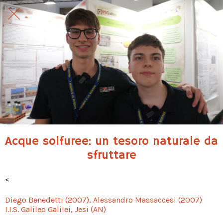
Acque solfuree: un tesoro naturale da
sfruttare
<
Diego Benedetti (2007), Alessandro Massaccesi (2007)
I.I.S. Galileo Galilei, Jesi (AN)