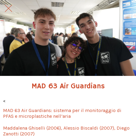
MAD 63 Air Guardians
<
MAD 63 Air Guardians: sistema per il monitoraggio di
PFAS e microplastiche nell’aria
Maddalena Ghiselli (2006), Alessio Biscaldi (2007), Diego
Zanotti (2007)