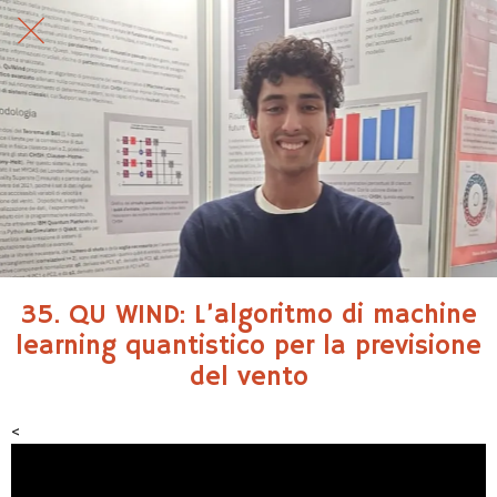
35. QU WIND: L’algoritmo di machine
learning quantistico per la previsione
del vento
<