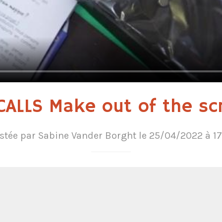
CALLS Make out of the sc
stée par Sabine Vander Borght le 25/04/2022 à 17