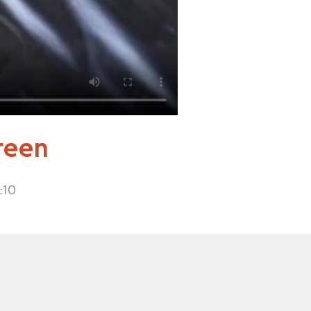
reen
:10